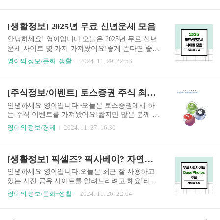
서 1개월 무료체험 이벤트를 열고 있는데요자세한
비스 - ③ 이벤트 - ④ 카드 뒤집으면 미국주식 최대
사항은 아래 포스팅을 참고해 주세요:) ★ 네이버
10종 클릭이벤트 참여 방법① 미국주식이 숨겨진
플러스 멤버십월 4,900원 / 신규회원은 1개월 무료*
[생활정보] 2025년 무료 신년운세 모음
카드를 뒤집는다 - ② 친구에게 공유하고 다음 당
1년 결제 시 달 3,900원에 이용 가능혜택① 멤버십
첨..
혜택 (넷플릭스, 티빙 등) 중 원하는 것을 하나 선택
안녕하세요! 영이입니다.오늘은 2025년 무료 신년
하여 이용 가능② 쇼핑할 때마다 최대 5% 적립③
운세 사이트 몇 가지 가져왔어요!좋게 뜬다면 좋은
슈퍼적립 상품은 10% 더 적립④ BIG 멤버십데이에
기운을 가져가고, 안 좋게 뜬다면 참고만 하시고 흘
영이의 정보/문화+생활
2024. 11. 29. 22:53
는 매일 최대 10% 특별 할인⑤ 편의점 최대 20% 할
려보내시길..재미로 보시고 좋은 말만 안고 갑시
인 및 적립⑥ 도착보장 무료 배송⑦ 영화관 최대 4
다!광고 아닙니다:( 1. 신한생명 :: 신한라이프 ::20
0% 할인⑧ 가족, 친구 최대 3명까지 무료로 초대하
25 신토정비결 토정 이지함님의 술서를 바탕으로
[주식정보/이벤트] 토스증권 주식 최대 100만 원 증정 이벤트
고 혜택 함께 이용 가능*단, 디지털콘텐츠는 멤버
하여 144괘를 현대적 의미로 재해석. 인생의 길흉
십 이..
지사를 144괘로 분석하여 이를 재해석한 현대역학
안녕하세요 영이입니다~오늘은 토스증권에서 하
의 새로운 비결. 천년비서가 과거의 역학이었shinha
는 주식 이벤트를 가져왔어요!짧지만 많은 분께 소
nlife.sinbiun.com 2. 농협은행 :: 농협은행 ::본 운세
개하고 싶어서 올려봅니다:) 토스증권 PC 버전 출
영이의 정보/경제
2024. 11. 27. 16:30
컨텐츠는 농협과 (주)고든 제휴를 통해서 제공해
시 기념 이벤트PC버전으로 로그인을 하기만 해도
드리고 있습니다. 운세 컨텐츠에 대한 저작권 및 법
최대 100만 원 랜덤 주식을 받을 수 있습니다.이벤
적 책임은 (주)고든에 있으며 농협의 입장과 다를
트 대상토스증권 계좌를 가진 고객이벤트 신청방
[생활정보] 픽셀즈? 픽사베이? 자연스러운 사진을 원한다면? <Dupe Photos 추천>
수 있습니다. 연락처 : 070..
법토스증권 PC를 통해 이벤트 기간 내 처음으로 로
그인할 경우, 랜덤 주식을 받을 수 있습니다.※ 노
안녕하세요 영이입니다.오늘은 최근 잘 사용하고
트북이나, 데스크톱으로 토스 홈페이지 들어가 로
있는 사진 공유 사이트를 알려드리려고 해요!티스
그인하면 됩니다. (모바일 접속 X)주식 지급일체결
토리를 하는 분이라면 익숙할 픽셀즈와 픽사베이
영이의 정보/문화+생활
2024. 11. 26. 22:04
되는 날을 포함하지 않은 영업일 7일 이내 ▼ 토스
같은 경우는 제 스타일은 아니더라고요..사진이 너
증권 PC 홈페이지 토스증권더 큰 화면으로, 더 자
무 딱딱하고 부자연스러워서 잘 사용하지 않았습
세하게 거래해요.tossinvest.com 이벤트 방법은 정
니다.핀터레스트 같은 경우는 불펌한 사진이 다수