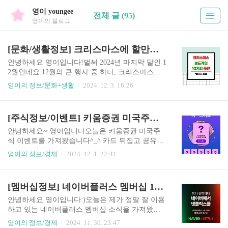
영이 youngee
전체 글 (95)
영이의 블로그
[문화/생활정보] 크리스마스에 할만한 보드게임 추천 TOP 10
안녕하세요 영이입니다!벌써 2024년 마지막 달인 1
2월인데요.12월의 큰 행사 중 하나, 크리스마스에
할만한 보드게임 10가지를 추천해 봅니다:)가족,
영이의 정보/문화+생활
2024. 12. 3. 16:26
친구, 연인끼리도 재밌게 즐길 수 있어요!이번 포
스팅은 '코리아보드게임즈'의 보드게임으로 선별하
였으며, 가격은 공식 온라인몰 기재가격입니다:)현
[주식정보/이벤트] 키움증권 미국주식 10종목 무료로 받기
재 코리아보드게임즈 공식몰에서 윈터 페스타 이
벤트로 최대 70% 할인을 하고 있으니 한 번 둘러보
안녕하세요~ 영이입니다오늘은 키움증권 미국주
세요! 1. 스플렌더 (Splendor)• 인원 : 2~4명• 가격
식 이벤트를 가져왔습니다^_^ 카드 뒤집고 공유하
: 49,000원• 하는 방법 :보석 상인이 되어 다양한 보
기만 해도 최대 10종목의 미국주식을 무료로 받을
영이의 정보/경제
2024. 12. 1. 22:41
석을 수집하고, 이를 통해 귀족의 호감을 얻는 게임
수 있답니다.소수점 주식부터 운 좋으면 1주 온주
입니다.① 자신의 차례에 보석 토큰을 3개(다른 색)
까지 무료로 받을 수 있는 기회!해외주식은 이벤트
가져오거나, 같은 색 2개를 가져옵니다.② 토큰을
때 참여하면 더 좋으니까, 관심 있으신 분들은 한
[멤버십정보] 네이버플러스 멤버십 1개월 무료체험 (넷플릭스 선택가능)
사용해 카드를 구매해 보석을 확보..
번 참여해 보세요 이벤트 기간24.11.14 ~ 24.12.13*
조기종료 가능이벤트 대상미국주식 신규고객/휴면
안녕하세요 영이입니다:)오늘은 제가 정말 잘 이용
고객(3개월)ㄴ휴면 3개월은 이벤트 시작일 기준입
하고 있는 네이버플러스 멤버십 소식을 가져왔어
니다.(24.08.13 ~ 11월 13일 미국주식 미거래자)이
요네이버플러스 멤버십이 넷플릭스와 계약을 하면
영이의 정보/경제
2024. 11. 30. 23:47
벤트 접속 방법① 키움증권 어플접속 - ② 고객서