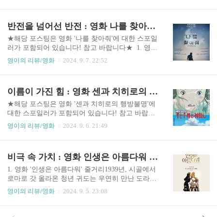
트리트'는 단순한 성장 드라마 이상의 의미를 담고
싶은 감열지에 쭉 긋기만 하면 개인정보가 지워집
있습니다. 주인공 코너의 여정은 단지 새로운 학교
니다^-^저는 영수증, 택배송장 모두 사용해 봤는데
에서의 적응기가 아니라, 자신의 꿈을 찾고 그 꿈을
반전을 넘어선 반전 : 영화 나를 찾아줘 리뷰
요택배송장엔 잘 안되는데(사라지긴 하는데 잔상
향해 도전하는 청소년의 성장 이야기입니다.코너
이 남아요) 영수증엔 잘 돼..
는 집안 사정으로 인해 다른 학교로 전학 가지만,
★해당 포스팅은 영화 '나를 찾아줘'에 대한 스포일
새로운 환경은 그에게 많은 도전을 안겨줍니다. 강
러가 포함되어 있습니다! 참고 바랍니다★ 1. 영화
압적인 선생님과 폭력적인 분위기 속에서, 그는 갈
'나를 찾아줘(Gone girl)' 줄거리닉과 에이미는 파티
영이의 리뷰/영화
2024. 9. 7. 22:52
피를 잡지 못하고 겉돌기만 합니다. 심지어 학교에
에서 만나 사랑에 빠져 결혼하지만, 경제 침체로 실
서 유명한 불량 학생 배리의 괴롭힘까지 더해지면
직하게 됩니다. 에이미는 경제활동을 이어가려 애
서, 코너의 현실은 더욱 암울해집니다. 하지만 이때
쓰지만, 닉은 게임과 쇼핑으로 시간을 보냅니다. 처
이름이 가진 힘 : 영화 센과 치히로의 행방불명 리뷰
코너는 꿈을 찾기 위한 첫걸음을 내딛습니다. 라피
음에는 원만했던 부부 관계는, 에이미가 부모님께
나라는 아이에게 첫눈에..
돈을 빌려주고 닉이 에이미와 상의 없이 이사를 강
★해당 포스팅은 영화 '센과 치히로의 행방불명'에
행하면서 악화됩니다. 닉의 무능함에 실망한 에이
대한 스포일러가 포함되어 있습니다! 참고 바랍니
미와 자신을 무시하는 에이미에게 불쾌감을 느낀
다★ 1. 영화 '센과 치히로의 행방불명' 줄거리영화
영이의 리뷰/영화
2024. 9. 6. 21:49
닉은 점점 멀어지며 갈등이 깊어집니다.결혼 5주년
'센과 치히로의 행방불명'은 치히로가 가족과 함께
이 되던 날, 에이미가 실종되자 닉은 경찰의 의심을
이사 도중 길을 잘못 들어 도착한 터널에서 시작됩
받습니다. 에이미의 부모님은 실종 사건을 언론에
니다. 스산한 분위기에 겁을 먹은 치히로는 부모님
비극 속 가치 : 영화 인생은 아름다워 리뷰
제보하고, 유명인이었던 에이미의 실종은 큰 주목
을 말리지만, 부모님은 터널을 지나 넓은 들판과 정
을 받습니다. 조사..
체불명의 마을로 들어갑니다. 그곳에서 부모님은
1. 영화 '인생은 아름다워' 줄거리1939년, 시골에서
허락 없이 음식을 먹다가 돼지로 변해버리고, 치히
로마로 갓 올라온 청년 귀도는 우연히 만난 도라에
로는 하쿠라는 소년의 도움으로 위기를 모면합니
게 첫눈에 반합니다. 끊임없는 노력 끝에 두 사람은
영이의 리뷰/영화
2024. 9. 5. 23:08
다. 하쿠는 치히로에게 부모님을 되돌리기 위해 온
사랑의 결실을 맺고, 비록 넉넉하지는 않지만 소박
천을 운영하는 마녀 유바바와 계약하라고 조언합
한 가정을 꾸려 아들 조수아를 낳아 행복한 일상을
니다.유바바와 계약한 치히로는 자신의 이름을 빼
보내고 있었습니다. 그런데 조수아가 다섯 살이 되