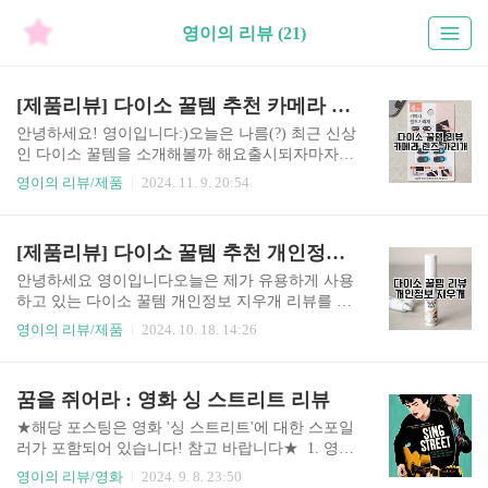
영이의 리뷰 (21)
[제품리뷰] 다이소 꿀템 추천 카메라 렌즈 가리개
안녕하세요! 영이입니다:)오늘은 나름(?) 최근 신상
인 다이소 꿀템을 소개해볼까 해요출시되자마자
구입하고 싶었는데 품절의 연속이었습니다..어제
영이의 리뷰/제품
2024. 11. 9. 20:54
근처 다이소에 입고되었길래 바로 구입:)후기 시작
합니다! 품명개인정보가림개 (4개입)품번1052191
가격1,000원기능카메라 해킹 위험에 대비해 렌즈
[제품리뷰] 다이소 꿀템 추천 개인정보 지우개
가리개를 부착으로 사생활을 보호해 줍니다. 드디
어 실물영접>.오프에서 겨우 구한 카메라 렌즈 가
안녕하세요 영이입니다오늘은 제가 유용하게 사용
림개😍▼ 가기 전에 다이소 어플에서 검색해 보고
하고 있는 다이소 꿀템 개인정보 지우개 리뷰를 적
가세요! [생활정보] 다이소 제품검색 / 재고조회 방
어봅니다처리하기 귀찮았던 개인정보, 단돈 천 원
영이의 리뷰/제품
2024. 10. 18. 14:26
법안녕하세요. 영이입니다.요즘 높아진 퀄리티, 저
으로 해결해 보세요^~^당연히 내돈내산입니다.. 품
렴한 가격, 높은 접근성으로 많은 분의 사랑을 받고
명개인정보 지우개 10ml (라벤더향)품번1047239가
있는 다이소입니다!다이소는 원래도 가성비 때문
격1,000원기능감열지(택배송장, 영수증 등)에 찍힌
꿈을 쥐어라 : 영화 싱 스트리트 리뷰
에 인기가 많았으나, 최근엔 제품의 질까지0to144.c
개인정보를 지워줍니다. (사진 화질 눈감아주세
om 요즘 카메라 해..
요.. 왜 이러지..ㅎ)두 달 정도 꾸준히 사용하고 있
★해당 포스팅은 영화 '싱 스트리트'에 대한 스포일
는 꿀템이에요보드마카정도 되는 굵기라 시중에
러가 포함되어 있습니다! 참고 바랍니다★ 1. 영화
판매되는 펜보다 훨씬 굵어요 펜촉도 넓고 굵어
'싱 스트리트' 줄거리와 개인적인 평가영화 '싱 스
영이의 리뷰/영화
2024. 9. 8. 23:50
요!사용법은 간단한데요.제품을 흔든 후 사용하고