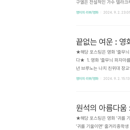
구엘은 전설적인 가수 델라크
고 있습니다. 그 이유는 고조
영이의 리뷰/영화
2024. 9. 2. 23:0
자의 날, 미구엘은 우연히 
다가 저승 세계로 들어가게 됩
들의 축복을 받아야 한다는 사
끝없는 여운 : 
안에 ..
★해당 포스팅은 영화 '줄무늬
다★ 1. 영화 '줄무늬 파자마
년 브루노는 나치 친위대 장교
머니는 그들을 만류하지만, 
영이의 리뷰/영화
2024. 9. 2. 15:13
브루노는 이사 후, 이전의 따
아가길 원합니다. 그러나 아
러보던 중, 줄무늬 옷을 입은
원석의 아름다움 
고 생각..
★해당 포스팅은 영화 '귀를 
'귀를 기울이면' 줄거리중학생