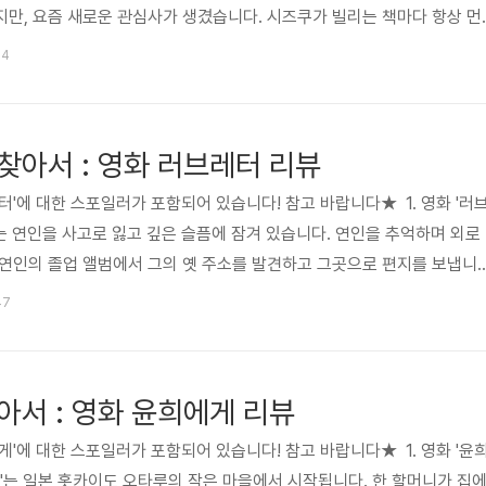
만, 요즘 새로운 관심사가 생겼습니다. 시즈쿠가 빌리는 책마다 항상 먼
지' 그의 정체가 궁금해졌습니다.어느 날, 친구 유코와 도서관에 가던 중 'T
44
y Roads'의 개사한 가사를 유코에게 보여줍니다. 집으로 돌아가던 시즈쿠는 책
 도서관에 갔다가, 자신의 개사 가사를 보고 비웃는 소년을 만나 불쾌한 기
비한 고양이를 마주쳐 좇다 언덕 위의 잡화점에 다다릅니다..
찾아서 : 영화 러브레터 리뷰
터'에 대한 스포일러가 포함되어 있습니다! 참고 바랍니다★ 1. 영화 '러
 연인을 사고로 잃고 깊은 슬픔에 잠겨 있습니다. 연인을 추억하며 외로
연인의 졸업 앨범에서 그의 옛 주소를 발견하고 그곳으로 편지를 보냅니
 이름이 같았던 '여성' 후지이 이츠키에게 도착하게 됩니다. 답장을 기대하
47
 뜻밖의 답장을 받고 혼란스러워하고, 히로코를 짝사랑하던 아키바는 그
자고 제안합니다.히로코는 이츠키를 만나고 싶었지만 여러 우연으로 인해
 택시 기사로부터 자신과 똑같이 생긴 여자의 이야기를 듣고, 그 사람이 
아서 : 영화 윤희에게 리뷰
게'에 대한 스포일러가 포함되어 있습니다! 참고 바랍니다★ 1. 영화 '윤
게'는 일본 홋카이도 오타루의 작은 마을에서 시작됩니다. 한 할머니가 집