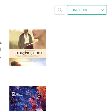
CATEGORY
오
리
가
서
.
미