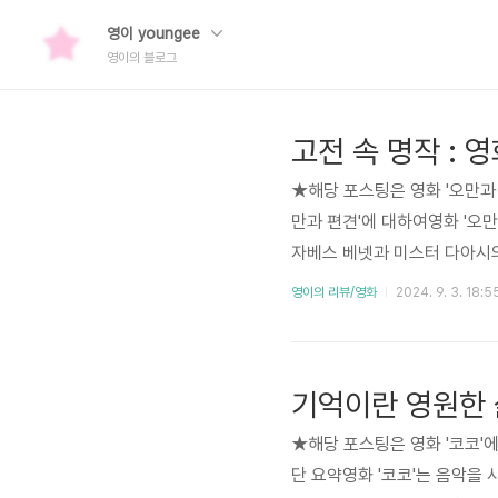
영이 youngee
영이의 블로그
고전 속 명작 : 
★해당 포스팅은 영화 '오만과 
만과 편견'에 대하여영화 '오
자베스 베넷과 미스터 다아시
이사 오면서, 다섯 딸을 둔 베
영이의 리뷰/영화
2024. 9. 3. 18:5
녀 엘리자베스는 빙리의 친구 
오만한 사람이라고 여기게 됩
로에 대한 감정이 조금씩 변하
기억이란 영원한 삶
★해당 포스팅은 영화 '코코'에
단 요약영화 '코코'는 음악을