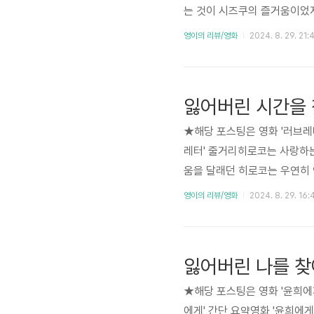
는 것이 시즈쿠의 즐거움이었지
저 읽는 사람, '아마사와 세이
영이의 리뷰/영화
2024. 8. 29. 21:
ke My Home, Countr
을 놓고 온 것을 깨닫고 다시
을 느낍니다.심부름 도중, 신
잃어버린 시간을 
★해당 포스팅은 영화 '러브레
레터' 줄거리히로코는 사랑하는
움을 달래던 히로코는 우연히 
다. 하지만 그 편지는 연인과
영이의 리뷰/영화
2024. 8. 29. 16:
않았던 히로코는 이츠키로부터
녀에게 오타루로 여행을 떠나
엇갈려 만나지 못합니다. 대신
잃어버린 나를 찾
츠키라는 것을..
★해당 포스팅은 영화 '윤희에
에게' 간단 요약영화 '윤희에