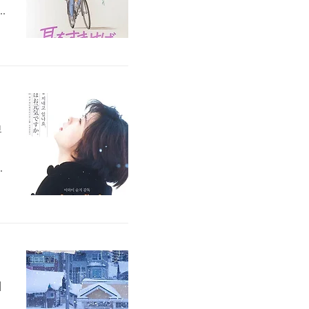
a
분
브
지
이
희
에