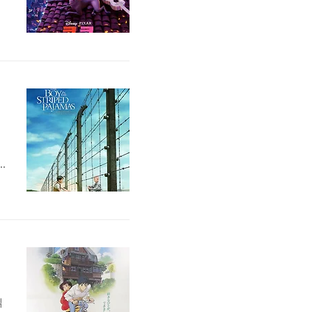
하
려
그
.
둘
읽