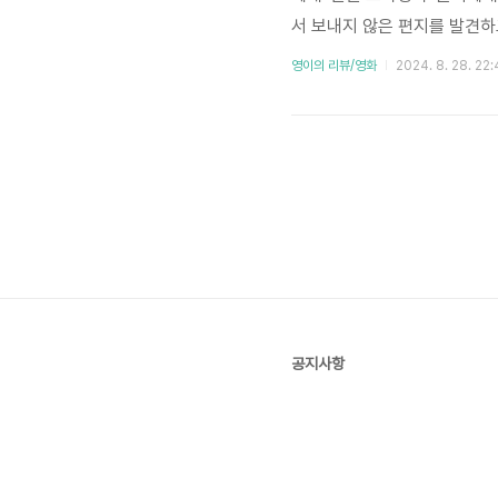
서 보내지 않은 편지를 발견하
집에 도착하지만, 윤희가 아닌
영이의 리뷰/영화
2024. 8. 28. 22:
의 마음을 닫고 지내는 어색한
고, 윤희의 잊혀진 이야기를 
납니다. 이곳에서 윤희와 새봄
공지사항