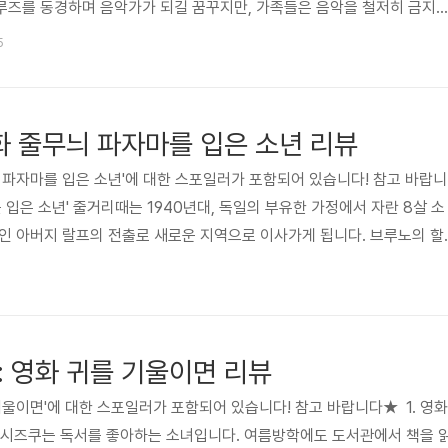
루즈를 동경하며 음악가가 되길 꿈꾸지만, 가족들은 음악을 철저히 금지
할아버지가 음악을 위해 가족을 떠난 이후 소식이 끊겼기 때문입니다.죽은
5
고조할아버지가 델라크루즈라는 단서를 발견하고, 그의 기타를 훔쳐 연주하
니다. 그곳에서 미구엘은 고인이 된 가족들을 만나고, 저주를 풀기 위해 
실을 알게 됩니다. 하지만 음악을 하지 않는 조건으로 축복을 받으라는 제
영화 줄무늬 파자마를 입은 소년 리뷰
 파자마를 입은 소년'에 대한 스포일러가 포함되어 있습니다! 참고 바랍니
를 입은 소년' 줄거리때는 1940년대, 독일의 부유한 가정에서 자란 8살 소
인 아버지 랄프의 전출로 새로운 지역으로 이사가게 됩니다. 브루노의 할
아버지 랄프는 임무를 우선시하며 폴란드의 한 수용소 소장으로 부임합니다
뜻한 집과는 달리 어두운 분위기의 새집에 적응하지 못하며 베를린으로 돌
버지는 나치즘을 강요하며 브루노를 교육하려 합니다.브루노는 집 주변을 
 사람들로 가득한 수용소를 발견하게 됩니다. 어린 브루노는 이들이 농부라
: 영화 귀를 기울이면 리뷰
기울이면'에 대한 스포일러가 포함되어 있습니다! 참고 바랍니다★ 1. 영화
 시즈쿠는 독서를 좋아하는 소녀입니다. 여름방학에도 도서관에서 책을 