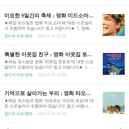
극을 배경으로 두 남자의 인생과 관계를 그린 작품
시합니다. 그것도 잠시, 미나토가 자신의 담임으로
입니다. 영화는 50년의 세월을 넘나들며, 역사의 격
부터 폭행당했다고 주장하면서 갈등이 고조됩니
변 속에서 이들의 삶이 어떻게 변해가는지를 담고
미묘한 9일간의 축제 : 영화 미드소마 리뷰
다. 사건을 밝히면 밝힐수록 숨겨져 있던 진실이 드
있습니다.영화는 두 주인공이 오랜만에 만나 함께
러나면서 관객을 혼란스럽게 만듭니다..
경극을 하며 시작됩니다. 50년 전, 어린 더우쯔는
★해당 포스팅은 영화 '미드소마'에 대한 스포일러
매춘부였던 어머니에 의해 경극 학교에 맡겨지지
가 포함되어 있습니다! 참고 바랍니다★ 1. 영화
만, 엄격한 스승의 체벌과 동료들의 따돌림으로 고
'미드소마' 줄거리영화는 오랜 벽화가 나타나면서
영이의 리뷰/영화
2024. 8. 23. 23:39
통받습니다. 이런 더우쯔를 스터우가 도와주면서
시작됩니다. 주인공 대니는 조울증을 앓고 있는 동
둘은 서로에게 의지하며 성장합니다. 그들은 경극
생 태리의 불안한 메시지를 받고 남자 친구 크리스
배우로서 성장해 데뷔를 앞두고 있었지만, 더우쯔
찬에게 연락하지만, 그는 무심하게 답합니다. 부모
특별한 이웃집 친구 : 영화 이웃집 토토로 리뷰
는 중요한 연습에서 실수를 저지릅니다. 하지만 스
님과도 연락이 되지 않자, 그들을 찾아간 대니는 동
터우의 도움으로 다시 무대에 ..
생과 부모님의 시신을 발견하고 큰 충격에 빠집니
★해당 포스팅은 영화 '이웃집 토토로'에 대한 스포
다. 한편, 크리스찬은 친구 펠레의 고향인 스웨덴의
일러가 포함되어 있습니다! 참고 바랍니다★ 1. 영
작은 마을로 여행을 계획 중이었는데, 대니의 심리
화 '이웃집 토토로' 줄거리날이 좋은 어느 봄날, 사
영이의 리뷰/영화
2024. 8. 23. 19:00
적 상태를 배려해 그녀도 함께 가게 됩니다.대니와
츠키와 메이는 아픈 엄마를 위해 시골 마을로 이사
일행은 여러 번의 환승 끝에 마을 호르가에 도착합
합니다. 사츠키는 초등학교 고학년으로 집안일을
니다. 마을 사람들은 흰 전통 의상을 입고 꽃으로
도맡아 하는 성숙한 첫째이고, 네 살배기 메이는 호
기억으로 살아가는 우리 : 영화 타오르는 여인의 초상 리뷰
머리를 장식해 자연과 조화를 이루고 있었습니다.
기심 많은 막내입니다. 그들의 엄마는 이웃 마을 병
마을의 장로는 90년마다 ..
원에 입원해 있고, 아빠는 일이 바빠 자주 집을 비
★해당 포스팅은 영화 '타오르는 여인의 초상'에 대
웁니다.어느 날, 메이는 집 앞 마당에서 이상한 생
한 스포일러가 포함되어 있습니다! 참고 바랍니다
물체를 발견하여 쫓다, 도토리나무 구멍으로 떨어
★ 1. 영화 '타오르는 여인의 초상' 줄거리1770년대
영이의 리뷰/영화
2024. 8. 23. 11:30
져 숲의 정령 토토로를 만납니다. 정신을 잃은 채
프랑스, 화가 마리안느는 자신의 그림 "타오르는
숲에서 발견된 메이는 가족들에게 토토로에 관해
여인의 초상"을 꺼내 놓은 제자를 나무라며, 그 그
설명하고, 가족들은 그녀를 달랩니다. 이후 아빠의
림과 관련된 과거를 회상합니다.몇 년 전, 마리안느