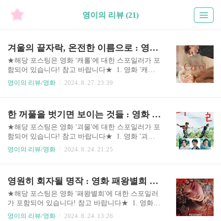
영이의 리뷰 (21)
겨울의 끝자락, 온전한 이름으로 : 영화 캐롤 리뷰
★해당 포스팅은 영화 '캐롤'에 대한 스포일러가 포
함되어 있습니다! 참고 바랍니다★ 1. 영화 '캐롤'
간단 요약1950년대 뉴욕, 테레즈는 백화점에서 일
영이의 리뷰/영화
2024. 8. 27. 23:39
하며 평범한 나날을 보내던 중, 딸의 크리스마스 선
물을 사러 온 캐롤을 만납니다. 처음 마주친 순간부
터 두 사람 사이에는 묘한 끌림이 흐르고, 캐롤이
한 꺼풀을 벗기면 보이는 것들 : 영화 괴물 리뷰
실수로 두고 간 장갑을 계기로 둘은 다시 만나게 됩
니다. 캐롤의 딸 린디와 함께 시간을 보내며 가까워
★해당 포스팅은 영화 '괴물'에 대한 스포일러가 포
진 두 사람은 점차 서로에게 특별한 감정을 느끼지
함되어 있습니다! 참고 바랍니다★ 1. 영화 '괴물'
만, 캐롤의 이혼 소송 중인 남편 하지의 등장으로
간단 정보일본의 거장 고레에다 히로카즈 감독의
영이의 리뷰/영화
2024. 8. 24. 21:25
평온한 일상이 깨집니다. 하지의 개입으로 상황은
영화 '괴물'은 일본의 작은 도시를 배경으로 펼쳐지
점점 복잡해지고, 캐롤과 테레즈는 이별을 맞이하
는 감성적이고, 심리적인 드라마 영화입니다. 영화
게 됩니다.시간이 흘러, 테레즈는 새로운 삶을 시작
는 두 소년, 미나토와 요리의 이야기를 중심으로 전
영원히 회자될 명작 : 영화 패왕별희 리뷰
하지만 캐롤을 잊지 못합니다. 한편, 캐롤은 자신을
개되며, 이들의 복잡한 관계와 그로 인해 발생하는
받아들이기로..
사건들을 다루고 있습니다.미나토가 학교에서 따
★해당 포스팅은 영화 '패왕별희'에 대한 스포일러
돌림을 당한다고 생각한 그의 어머니는 아들이 학
가 포함되어 있습니다! 참고 바랍니다★ 1. 영화
교에서 겪는 문제를 해결하기 위해 학교에 항의합
'패왕별희' 줄거리영화 '패왕별희'는 중국의 전통 경
영이의 리뷰/영화
2024. 8. 24. 13:26
니다. 하지만 학교 측에서는 문제를 부인하거나 무