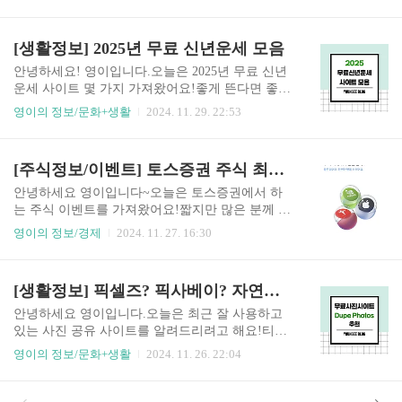
서 1개월 무료체험 이벤트를 열고 있는데요자세한
비스 - ③ 이벤트 - ④ 카드 뒤집으면 미국주식 최대
사항은 아래 포스팅을 참고해 주세요:) ★ 네이버
10종 클릭이벤트 참여 방법① 미국주식이 숨겨진
플러스 멤버십월 4,900원 / 신규회원은 1개월 무료*
[생활정보] 2025년 무료 신년운세 모음
카드를 뒤집는다 - ② 친구에게 공유하고 다음 당
1년 결제 시 달 3,900원에 이용 가능혜택① 멤버십
첨..
혜택 (넷플릭스, 티빙 등) 중 원하는 것을 하나 선택
안녕하세요! 영이입니다.오늘은 2025년 무료 신년
하여 이용 가능② 쇼핑할 때마다 최대 5% 적립③
운세 사이트 몇 가지 가져왔어요!좋게 뜬다면 좋은
슈퍼적립 상품은 10% 더 적립④ BIG 멤버십데이에
기운을 가져가고, 안 좋게 뜬다면 참고만 하시고 흘
영이의 정보/문화+생활
2024. 11. 29. 22:53
는 매일 최대 10% 특별 할인⑤ 편의점 최대 20% 할
려보내시길..재미로 보시고 좋은 말만 안고 갑시
인 및 적립⑥ 도착보장 무료 배송⑦ 영화관 최대 4
다!광고 아닙니다:( 1. 신한생명 :: 신한라이프 ::20
0% 할인⑧ 가족, 친구 최대 3명까지 무료로 초대하
25 신토정비결 토정 이지함님의 술서를 바탕으로
[주식정보/이벤트] 토스증권 주식 최대 100만 원 증정 이벤트
고 혜택 함께 이용 가능*단, 디지털콘텐츠는 멤버
하여 144괘를 현대적 의미로 재해석. 인생의 길흉
십 이..
지사를 144괘로 분석하여 이를 재해석한 현대역학
안녕하세요 영이입니다~오늘은 토스증권에서 하
의 새로운 비결. 천년비서가 과거의 역학이었shinha
는 주식 이벤트를 가져왔어요!짧지만 많은 분께 소
nlife.sinbiun.com 2. 농협은행 :: 농협은행 ::본 운세
개하고 싶어서 올려봅니다:) 토스증권 PC 버전 출
영이의 정보/경제
2024. 11. 27. 16:30
컨텐츠는 농협과 (주)고든 제휴를 통해서 제공해
시 기념 이벤트PC버전으로 로그인을 하기만 해도
드리고 있습니다. 운세 컨텐츠에 대한 저작권 및 법
최대 100만 원 랜덤 주식을 받을 수 있습니다.이벤
적 책임은 (주)고든에 있으며 농협의 입장과 다를
트 대상토스증권 계좌를 가진 고객이벤트 신청방
[생활정보] 픽셀즈? 픽사베이? 자연스러운 사진을 원한다면? <Dupe Photos 추천>
수 있습니다. 연락처 : 070..
법토스증권 PC를 통해 이벤트 기간 내 처음으로 로
그인할 경우, 랜덤 주식을 받을 수 있습니다.※ 노
안녕하세요 영이입니다.오늘은 최근 잘 사용하고
트북이나, 데스크톱으로 토스 홈페이지 들어가 로
있는 사진 공유 사이트를 알려드리려고 해요!티스
그인하면 됩니다. (모바일 접속 X)주식 지급일체결
토리를 하는 분이라면 익숙할 픽셀즈와 픽사베이
영이의 정보/문화+생활
2024. 11. 26. 22:04
되는 날을 포함하지 않은 영업일 7일 이내 ▼ 토스
같은 경우는 제 스타일은 아니더라고요..사진이 너
증권 PC 홈페이지 토스증권더 큰 화면으로, 더 자
무 딱딱하고 부자연스러워서 잘 사용하지 않았습
세하게 거래해요.tossinvest.com 이벤트 방법은 정
니다.핀터레스트 같은 경우는 불펌한 사진이 다수