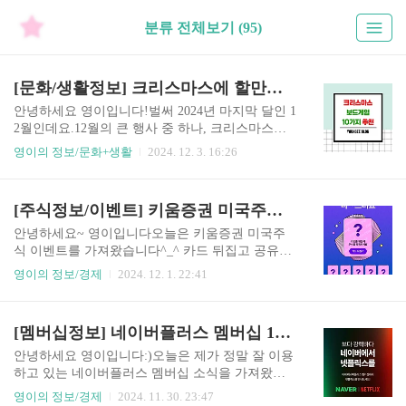
분류 전체보기 (95)
[문화/생활정보] 크리스마스에 할만한 보드게임 추천 TOP 10
안녕하세요 영이입니다!벌써 2024년 마지막 달인 1
2월인데요.12월의 큰 행사 중 하나, 크리스마스에
할만한 보드게임 10가지를 추천해 봅니다:)가족,
영이의 정보/문화+생활
2024. 12. 3. 16:26
친구, 연인끼리도 재밌게 즐길 수 있어요!이번 포
스팅은 '코리아보드게임즈'의 보드게임으로 선별하
였으며, 가격은 공식 온라인몰 기재가격입니다:)현
[주식정보/이벤트] 키움증권 미국주식 10종목 무료로 받기
재 코리아보드게임즈 공식몰에서 윈터 페스타 이
벤트로 최대 70% 할인을 하고 있으니 한 번 둘러보
안녕하세요~ 영이입니다오늘은 키움증권 미국주
세요! 1. 스플렌더 (Splendor)• 인원 : 2~4명• 가격
식 이벤트를 가져왔습니다^_^ 카드 뒤집고 공유하
: 49,000원• 하는 방법 :보석 상인이 되어 다양한 보
기만 해도 최대 10종목의 미국주식을 무료로 받을
영이의 정보/경제
2024. 12. 1. 22:41
석을 수집하고, 이를 통해 귀족의 호감을 얻는 게임
수 있답니다.소수점 주식부터 운 좋으면 1주 온주
입니다.① 자신의 차례에 보석 토큰을 3개(다른 색)
까지 무료로 받을 수 있는 기회!해외주식은 이벤트
가져오거나, 같은 색 2개를 가져옵니다.② 토큰을
때 참여하면 더 좋으니까, 관심 있으신 분들은 한
[멤버십정보] 네이버플러스 멤버십 1개월 무료체험 (넷플릭스 선택가능)
사용해 카드를 구매해 보석을 확보..
번 참여해 보세요 이벤트 기간24.11.14 ~ 24.12.13*
조기종료 가능이벤트 대상미국주식 신규고객/휴면
안녕하세요 영이입니다:)오늘은 제가 정말 잘 이용
고객(3개월)ㄴ휴면 3개월은 이벤트 시작일 기준입
하고 있는 네이버플러스 멤버십 소식을 가져왔어
니다.(24.08.13 ~ 11월 13일 미국주식 미거래자)이
요네이버플러스 멤버십이 넷플릭스와 계약을 하면
영이의 정보/경제
2024. 11. 30. 23:47
벤트 접속 방법① 키움증권 어플접속 - ② 고객서