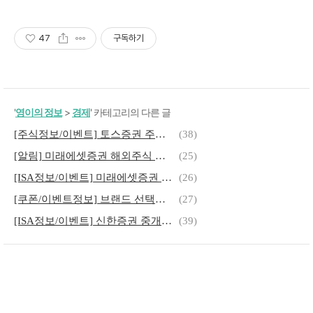
47
구독하기
'
영이의 정보
>
경제
' 카테고리의 다른 글
[주식정보/이벤트] 토스증권 주식 최대 100만 원 증정 이벤트
(38)
[알림] 미래에셋증권 해외주식 이벤트 신청하신 분! 확인해보세요
(25)
[ISA정보/이벤트] 미래에셋증권 중개형 ISA 이벤트 (최대 30만 원 투자지원금까지!)
(26)
[쿠폰/이벤트정보] 브랜드 선택하고 네이버페이 보너스 포인트 적립! (매일 오후 2시)
(27)
[ISA정보/이벤트] 신한증권 중개형 ISA 이벤트 (투자지원금까지!)
(39)