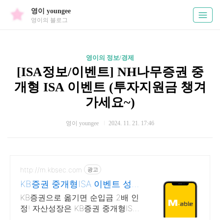
영이 youngee
영이의 블로그
영이의 정보/경제
[ISA정보/이벤트] NH나무증권 중
개형 ISA 이벤트 (투자지원금 챙겨
가세요~)
영이 youngee
2024. 11. 21. 17:46
http://m.kbsec.com
광고
KB증권 중개형ISA 이벤트 성장
도 KB증권 중개형ISA
KB증권으로 옮기면 순입금 2배 인
정! 자산성장은 KB증권 중개형ISA
에서 시작! 주유권 100만원, 맥북