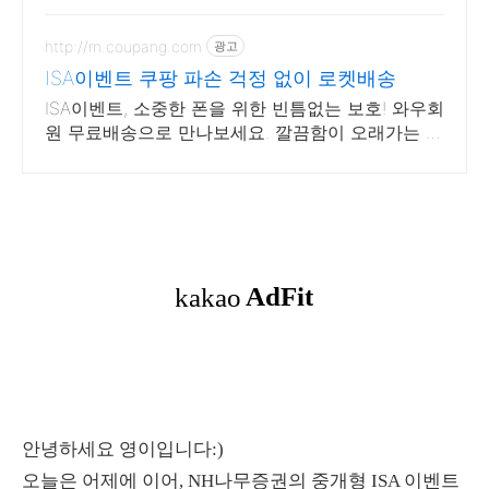
에어 등 다양한 얼리버드 경품 추
첨 제공 (총 156명)
http://m.coupang.com
광고
ISA이벤트 쿠팡 파손 걱정 없이 로켓배송
ISA이벤트, 소중한 폰을 위한 빈틈없는 보호! 와우회
원 무료배송으로 만나보세요. 깔끔함이 오래가는 휴
대폰케이스, 와우회원이라면 30일 무료반품으로 부
담 없이.
안녕하세요 영이입니다:)
오늘은 어제에 이어, NH나무증권의 중개형 ISA 이벤트