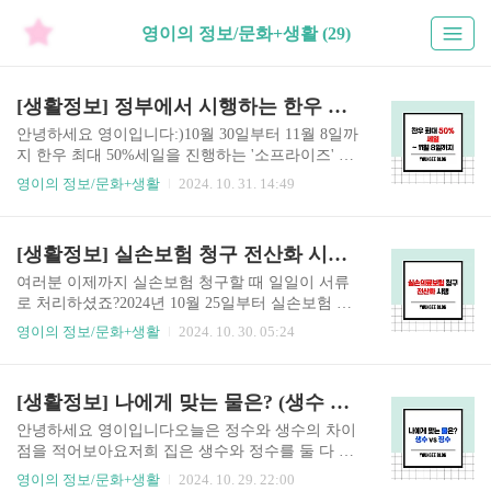
영이의 정보/문화+생활 (29)
[생활정보] 정부에서 시행하는 한우 최대 50% 세일 (소프라이즈)
안녕하세요 영이입니다:)10월 30일부터 11월 8일까
지 한우 최대 50%세일을 진행하는 '소프라이즈' 행
사를 연다고 합니다!정부에서 시행하는 행사로, 자
영이의 정보/문화+생활
2024. 10. 31. 14:49
세한 내용은 아래에 정리해두었습니다:) 1. 소프라
이즈 행사기간24.10.30(각 시행처마다 다름) ~ 11.0
8이벤트 내용11월 1일 한우의 날을 맞이하여 농림
[생활정보] 실손보험 청구 전산화 시행 (어플/홈페이지에서 신청 가능)
축산식품부, 전국한우협회, 한우자조금, 농협경제
지주 등이 연합하여 시행하는 '소프라이즈' 행사는
여러분 이제까지 실손보험 청구할 때 일일이 서류
한우를 평소보다 50% 할인 판매함으로써, 시민들
로 처리하셨죠?2024년 10월 25일부터 실손보험 청
의 부담을 줄여주기 위한 대규모 캠페인입니다.시
구 일부 전산화를 시행합니다!저는 매번 병원 갈
영이의 정보/문화+생활
2024. 10. 30. 05:24
행처홈플러스, 이마트, 롯데마트 등 대형마트와 지
때마다 서류 발급받고.. 사진 찍고.. 그걸 또 등록하
마켓/옥션, 11번가, SSG 등 온라인몰에서 진행합니
고..너무 불편했기 때문에 이번 전산화가 반갑습니
다.※ 자세한 날짜는 아래의 표를 참고해 주세
다아직 직접적으로 이용해보진 않았지만, 실제로
[생활정보] 나에게 맞는 물은? (생수 vs 정수기 선택 전 봐야함!)
요. 2. 시행처 정리대형마트홈플러스10.30 ~ 11..
이용하게 된다면 짤막한 후기를 추가해 두도록 하
겠습니다:) ◈ 실손의료보험 청구 전산화 시행내
안녕하세요 영이입니다오늘은 정수와 생수의 차이
용2024년 10월 25일부터 「보험업법」 개정에 따
점을 적어보아요저희 집은 생수와 정수를 둘 다 마
라 실손의료보험 청구 전산화가 시행됩니다.실손
시고 있는데요어떤 물을 섭취해야 할지 고민하시
영이의 정보/문화+생활
2024. 10. 29. 22:00
의료보험 가입자는 보험개발원 실손 24 포털·앱으