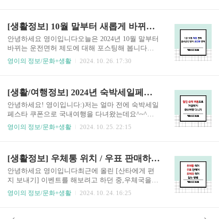
는 분들을 위해 글로 옮겨봅니다:) 1. '생수'와 '정
로 언제 어디서든 편리하게 실손의료보험금을 청
수'의 차이점생수와 정수는 물의 출처와 처리 방식
구할 수 있습니다.병원에서 진료비 내역 관련 종이
에서 차이를 보입니다.생수는 천연 상태의 물로, 주
[생활정보] 10월 말부터 새롭게 바뀌는 운전면허 제도 (1종 보통 자동면허 外)
서류 발급 없이 모바일 앱 등을 통해 진료비 내역
로 지하수, 암반수, 또는 천연광천수를 원천으로 합
관련 청구서류를 전송하고, 동..
니다. 생수는 자연적으로 미네랄을 함유하고 있어,
안녕하세요 영이입니다오늘은 2024년 10월 말부터
맛과 영양 성분이 다소 다양합니다. 생수는 최소한
바뀌는 운전면허 제도에 대해 포스팅해 봅니다뉴
의 필터링을 거치고, 세균 제거를 위해 자외선이나
스를 읽다가 많은 분이 알고 계시면 좋을 것 같아서
영이의 정보/문화+생활
2024. 10. 26. 17:30
오존 처리를 하기도 하지만, 화학적 첨가는 거의 하
적어보아요:)두 건의 제도는 예전부터 건의가 쏟아
지 않습니다.그에 반해 정수는 상수도 물이나 기타
지던 불편함과 불합리함의 해소와 상습 음주운전
수원에서 얻은 물을 필터링 및 화학 처리를 통해 정
자에 대한 재범을 방지하기 위해 시행됩니다. 1. 2
[생활/여행정보] 2024년 숙박세일페스타 쿠폰으로 저렴하게 국내여행하기
화한 물입니다. 정수 과정에서는 염소, 불소 같은
024년 10월 20일 시행 : '1종 보통 자동면허' 신설도
첨가물을 사용하여 ..
로교통법 개정에 따라 현재 2종 보통면허에만 적용
안녕하세요! 영이입니다:)저는 얼마 전에 숙박세일
중인 '자동변속기' 조건부 운전면허가 1종 보통면
페스타 쿠폰으로 국내여행을 다녀왔는데요^~^강
허까지 확대될 예정입니다. 기존 1종 운전면허는
원도로 다녀왔어요 하하요즘 선선해진 가을날씨
영이의 정보/문화+생활
2024. 10. 25. 22:15
수동변속기 차량으로만 면허시험이 가능했지만, 1
때문에 단풍명소를 다니시는 분들이 많더라고요숙
0월 20일부터 1종 역시 자동변속기 면허 취득이 가
박세일페스타에서 쿠폰 받고, 저렴하게 숙소를 예
능해졌습니다.현재 운전면허 체계에 따르면, '1종
약해 보세요!쿠폰 발급기간2024.08.27 ~ 11.17숙소
[생활정보] 우체통 위치 / 우표 판매하는 곳 / 우체국 위치 찾는 방법
보통면허’는 승용차, 정원 15인승 이하 승합차, 적
입실기간2024.09.09 ~ 11.24사업내용-문화체육관
재중량 ..
광부와 한국관광공사가 여는 행사로, 서울·경기·인
안녕하세요 영이입니다최근에 올린 [산타에게 편
천을 제외한 비수도권 지역의 호텔, 펜션, 리조트,
지 보내기] 이벤트를 해보려고 하던 중,우체국을
콘도 등 등록된 국내 숙박시설에서 적용 가능-2만
가지 않고 보낼 수 있는 방법은 없을까? 생각하게
영이의 정보/문화+생활
2024. 10. 24. 16:25
원 이상 7만 원 미만 시 2만 원 할인, 7만 원 이상이
되었습니다요즘 우체통도 잘 안보이고, 우표도 인
면 3만 원 할인 쿠폰 발급 가능-1인 1매 사용가능하
터넷으로만 구매했기 때문에 오프라인 구매처는
며, 미성년자는 발급 불가참여 여행사야놀자, 여기
생소하더라고요저 같은 분들이 계실까 봐 정리해