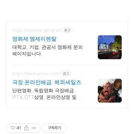
https://mjrental.qshop.ai/
광고
영화제'엠제이렌탈'
대학교, 기업, 관공서 영화제 문의
페이지입니다.
https://www.cmnix.com/
광고
극장,온라인배급, 해외세일즈
영화제출품 통합 무료대행
단편영화, 독립영화 극장배급,
IPTV, OTT상영, 온라인상영 및 해
외세일즈. 단편영화를 옴니버스로
묶어, 극장배급, 온라인배급과 해
외세일즈 지원.
41
구독하기