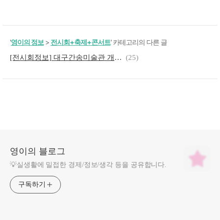
'
영이의 정보
>
전시회+축제+콘서트
' 카테고리의 다른 글
[전시회정보] 대구간송미술관 개관기념 국보·보물전 <여세동보(與世同寶)>
(25)
영이의 블로그
💡실생활에 밀접한 경제/정보/생각 등을 공유합니다.
구독하기