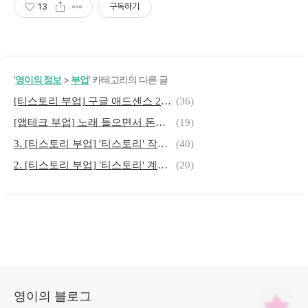
13
구독하기
'
영이의 정보
>
부업
' 카테고리의 다른 글
[티스토리 부업] 구글 애드센스 29일 수익 정지 먹었던 이야기 (+정지 푸는 방법?)
(36)
[앱테크 부업] 노래 들으면서 돈벌기 <Plam>
(19)
3. [티스토리 부업] '티스토리' 작성하기
(40)
2. [티스토리 부업] '티스토리' 계정생성 / 세팅하기
(20)
영이의 블로그